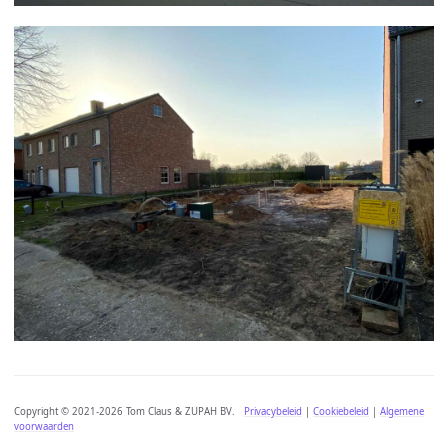
Copyright © 2021-2026 Tom Claus & ZUPAH BV.
Privacybeleid
|
Cookiebeleid
|
Algemene
voorwaarden