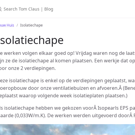
earch Tom Claus | Blog
ouw Huis
Isolatiechape
Isolatiechape
e werken volgen elkaar goed op! Vrijdag waren nog de laat
ijn ze de isolatiechape al komen plaatsen. Een werkje dat
oor onze 2 verdiepingen.
eze isolatiechape is enkel op de verdiepingen geplaatst, w
loeropbouw door onze ventilatiebuizen en afvoeren.Â (Bened
eplaatst waarop volgende week isolatieplaten plaatsen.)
ls isolatiechape hebben we gekozen voorÂ Isopearls EPS p
aarde (0,033W/m.K). De werken werden uitgevoerd doorÂ P