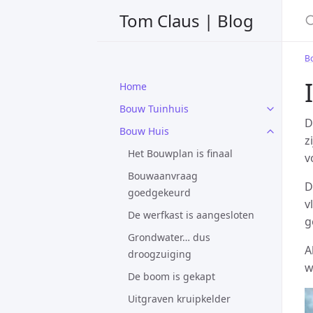
S
Tom Claus | Blog
B
Home
Bouw Tuinhuis
D
Bouw Huis
z
Het Bouwplan is finaal
v
Bouwaanvraag
D
goedgekeurd
v
De werfkast is aangesloten
g
Grondwater… dus
A
droogzuiging
w
De boom is gekapt
Uitgraven kruipkelder