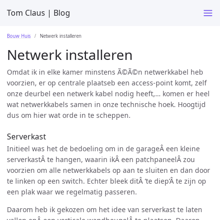
Tom Claus | Blog
Bouw Huis
Netwerk installeren
Netwerk installeren
Omdat ik in elke kamer minstens Ã©Ã©n netwerkkabel heb
voorzien, er op centrale plaatseb een access-point komt, zelf
onze deurbel een netwerk kabel nodig heeft,… komen er heel
wat netwerkkabels samen in onze technische hoek. Hoogtijd
dus om hier wat orde in te scheppen.
Serverkast
Initieel was het de bedoeling om in de garageÂ een kleine
serverkastÂ te hangen, waarin ikÂ een patchpaneelÂ zou
voorzien om alle netwerkkabels op aan te sluiten en dan door
te linken op een switch. Echter bleek ditÂ ’te diep’Â te zijn op
een plak waar we regelmatig passeren.
Daarom heb ik gekozen om het idee van serverkast te laten